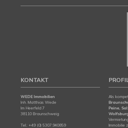
KONTAKT
PROFI
WEDE Immobilien
Als kompe
Inh. Matthias Wede
Braunschw
Im Heerfeld 7
Peine, Sa
38110 Braunschweig
Wolfsbur
Vermietung
Tel.: +49 (0) 5307.940859
Immobilie z