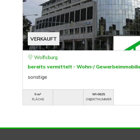
VERKAUFT
Wolfsburg
bereits vermittelt - Wohn-/ Gewerbeimmobilie
sonstige
0 m²
WI-0625
FLÄCHE
OBJEKTNUMMER