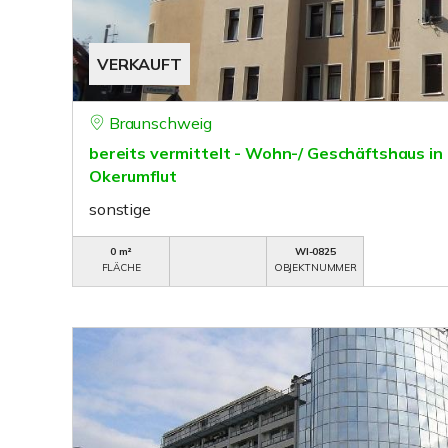
VERKAUFT
Braunschweig
bereits vermittelt - Wohn-/ Geschäftshaus i
Okerumflut
sonstige
0 m²
WI-0825
FLÄCHE
OBJEKTNUMMER