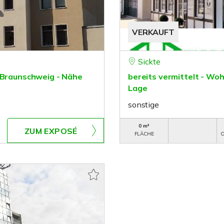
VERKAUFT
Sickte
n Braunschweig - Nähe
bereits vermittelt - Wo
Lage
sonstige
0 m²
ZUM EXPOSÉ
FLÄCHE
O