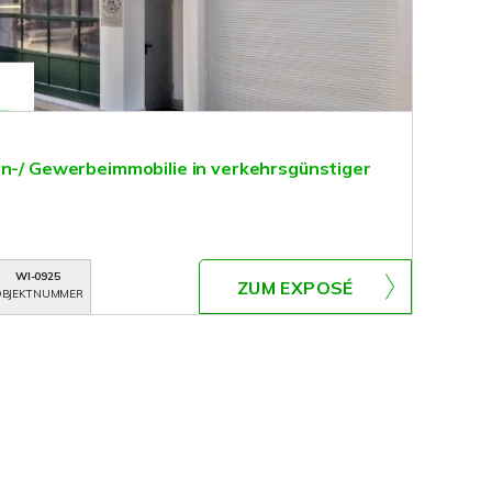
hn-/ Gewerbeimmobilie in verkehrsgünstiger
WI-0925
ZUM EXPOSÉ
BJEKTNUMMER