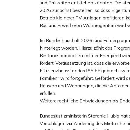
und Prüfzeiten entstehen könnten. Die steu
2026 zunächst bestehen, so dass Eigentüm
Betrieb kleinerer PV-Anlagen profitieren k
Bau und Erwerb von Wohneigentum wird we
Im Bundeshaushalt 2026 sind Förderprogr
hinterlegt worden. Hierzu zählt das Progra
Bestandsimmobilien mit der Energieeffizien
fördert. Voraussetzung ist, dass die erworb
Effizienzhausstandard 85 EE gebracht wi
Familien“ wird fortgeführt. Gefördert wir
Häusern und Wohnungen, die die Anforder
erfüllen.
Weitere rechtliche Entwicklungen bis End
Bundesjustizministerin Stefanie Hubig hat 
Vorschlägen zur Änderung des Mietrechts i