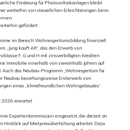
erliche Förderung für Photovoltaikanlagen bleibt
er weiterhin von steuerlichen Erleichterungen beim
önnen.
iterhin gefördert
amme im Bereich Wohneigentumsbildung finanziell
mm „Jung kauft Alt“, das den Erwerb von
zklasse F, G und H mit zinsverbilligten Krediten
ene Immobilie innerhalb von viereinhalb Jahren auf
rd. Auch das Neubau-Programm „Wohneigentum für
d der Neubau beziehungsweise Ersterwerb von
ungen eines „klimafreundlichen Wohngebäudes“
e 2026 erwartet
eine Expertenkommission eingesetzt, die derzeit an
m Hinblick auf Mietpreisüberhöhung arbeitet. Dazu