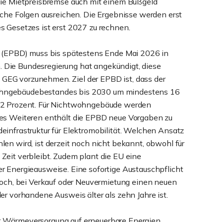
die Mietpreisbremse auch mit einem Bußgeld
iche Folgen ausreichen. Die Ergebnisse werden erst
s Gesetzes ist erst 2027 zu rechnen.
e (EPBD) muss bis spätestens Ende Mai 2026 in
Die Bundesregierung hat angekündigt, diese
EG vorzunehmen. Ziel der EPBD ist, dass der
ohngebäudebestandes bis 2030 um mindestens 16
 22 Prozent. Für Nichtwohngebäude werden
Des Weiteren enthält die EPBD neue Vorgaben zu
einfrastruktur für Elektromobilität. Welchen Ansatz
en wird, ist derzeit noch nicht bekannt, obwohl für
Zeit verbleibt. Zudem plant die EU eine
r Energieausweise. Eine sofortige Austauschpflicht
edoch, bei Verkauf oder Neuvermietung einen neuen
er vorhandene Ausweis älter als zehn Jahre ist.
r Wärmeversorgung auf erneuerbare Energien