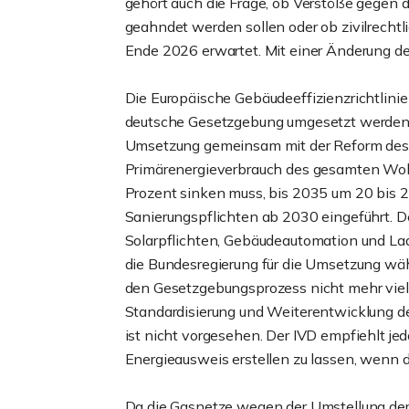
gehört auch die Frage, ob Verstöße gegen 
geahndet werden sollen oder ob zivilrechtl
Ende 2026 erwartet. Mit einer Änderung de
Die Europäische Gebäudeeffizienzrichtlini
deutsche Gesetzgebung umgesetzt werden. 
Umsetzung gemeinsam mit der Reform des G
Primärenergieverbrauch des gesamten W
Prozent sinken muss, bis 2035 um 20 bis
Sanierungspflichten ab 2030 eingeführt. 
Solarpflichten, Gebäudeautomation und Lad
die Bundesregierung für die Umsetzung wähl
den Gesetzgebungsprozess nicht mehr viel 
Standardisierung und Weiterentwicklung de
ist nicht vorgesehen. Der IVD empfiehlt j
Energieausweis erstellen zu lassen, wenn d
Da die Gasnetze wegen der Umstellung de