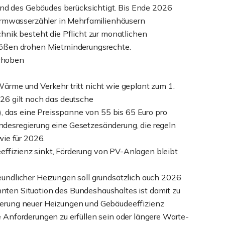
d des Gebäudes berücksichtigt. Bis Ende 2026
rmwasserzähler in Mehrfamilienhäusern
chnik besteht die Pflicht zur monatlichen
stößen drohen Mietminderungsrechte.
schoben
Wärme und Verkehr tritt nicht wie geplant zum 1.
026 gilt noch das deutsche
 das eine Preisspanne von 55 bis 65 Euro pro
ndesregierung eine Gesetzesänderung, die regeln
wie für 2026.
ffizienz sinkt, Förderung von PV-Anlagen bleibt
eundlicher Heizungen soll grundsätzlich auch 2026
nten Situation des Bundeshaushaltes ist damit zu
derung neuer Heizungen und Gebäudeeffizienz
e Anforderungen zu erfüllen sein oder längere Warte-