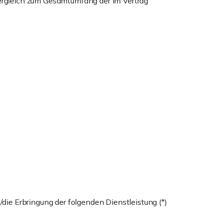
Vergleich zum Gesamtumfang der im Vertrag
/die Erbringung der folgenden Dienstleistung (*)