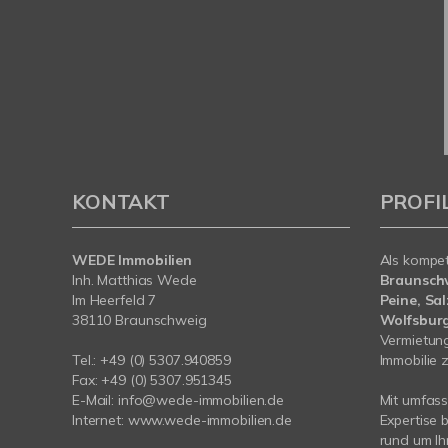
KONTAKT
PROFI
WEDE Immobilien
Als kompe
Inh. Matthias Wede
Braunschw
Im Heerfeld 7
Peine, Sa
38110 Braunschweig
Wolfsbur
Vermietung
Tel.: +49 (0) 5307.940859
Immobilie z
Fax: +49 (0) 5307.951345
E-Mail: info@wede-immobilien.de
Mit umfas
Internet: www.wede-immobilien.de
Expertise 
rund um Ih