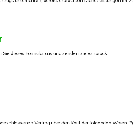
ertrags unterrichten, bereits erbrachten Dienstleistungen im 
r
 Sie dieses Formular aus und senden Sie es zurück:
 abgeschlossenen Vertrag über den Kauf der folgenden Waren (*)