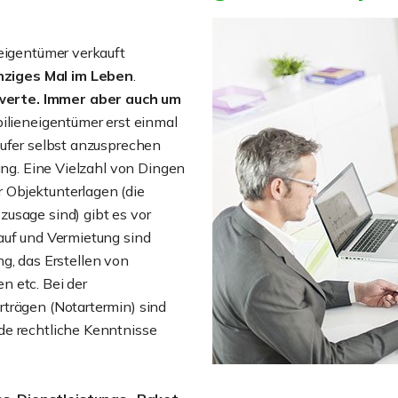
neigentümer verkauft
inziges Mal im Leben
.
erte. Immer aber auch um
bilieneigentümer erst einmal
äufer selbst anzusprechen
ung. Eine Vielzahl von Dingen
 Objektunterlagen (die
usage sind) gibt es vor
auf und Vermietung sind
g, das Erstellen von
n etc. Bei der
trägen (Notartermin) sind
nde rechtliche Kenntnisse