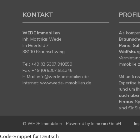
KONTAKT
PROFI
WEDE Immobilien
Als kompe
Inh. Matthias Wede
Braunschw
Im Heerfeld 7
Peine, Sa
38110 Braunschweig
Wolfsbur
Vermietung
Tel.: +49 (0) 5307.940859
Immobilie z
Fax: +49 (0) 5307.951345
E-Mail: info@wede-immobilien.de
Mit umfas
Internet: www.wede-immobilien.de
Expertise 
rund um Ih
auch übe
hinaus
. S
sind für Si
© WEDE Immobilien
Powered by Immonia GmbH
Im
Code-Snippet für Deutsch