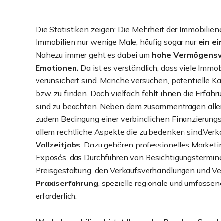
Die Statistiken zeigen: Die Mehrheit der Immobilie
Immobilien nur wenige Male, häufig sogar nur
ein e
Nahezu immer geht es dabei um
hohe Vermögensw
Emotionen.
Da ist es verständlich, dass viele Immo
verunsichert sind. Manche versuchen, potentielle K
bzw. zu finden. Doch vielfach fehlt ihnen die Erfahr
sind zu beachten. Neben dem zusammentragen aller
zudem Bedingung einer verbindlichen Finanzierungsz
allem rechtliche Aspekte die zu bedenken sind.Verk
Vollzeitjobs
. Dazu gehören professionelles Marketin
Exposés, das Durchführen von Besichtigungstermine
Preisgestaltung, den Verkaufsverhandlungen und Ver
Praxiserfahrung
, spezielle regionale und umfasse
erforderlich.