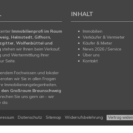
L
INHALT
tenter
Immobilienprofi im Raum
Immobilien
eig, Helmstedt, Gifhorn,
Verkäufer & Vermieter
lzgitter, Wolfenbüttel und
Käufer & Mieter
g
stehen wir Ihnen beim Verkauf,
News 2026 / Service
 und Wertermittlung Ihrer
Über uns
ur Seite.
Kontakt
sendem Fachwissen und lokaler
beraten wir Sie in allen Fragen
re Immobilienangelegenheiten,
r den Großraum Braunschweig
prechen Sie uns gern an - wir
e da.
pressum
Datenschutz
Sitemap
Widerrufsbelehrung
Vertrag wider